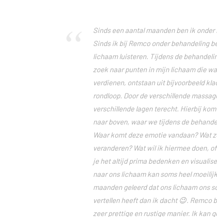
Sinds een aantal maanden ben ik onder 
Sinds ik bij Remco onder behandeling be
lichaam luisteren. Tijdens de behandel
zoek naar punten in mijn lichaam die wa
verdienen, ontstaan uit bijvoorbeeld kla
rondloop. Door de verschillende massa
verschillende lagen terecht. Hierbij komt
naar boven, waar we tijdens de behandel
Waar komt deze emotie vandaan? Wat zo
veranderen? Wat wil ik hiermee doen, of j
je het altijd prima bedenken en visualis
naar ons lichaam kan soms heel moeilijk 
maanden geleerd dat ons lichaam ons s
vertellen heeft dan ik dacht 😉. Remco b
zeer prettige en rustige manier. Ik kan 