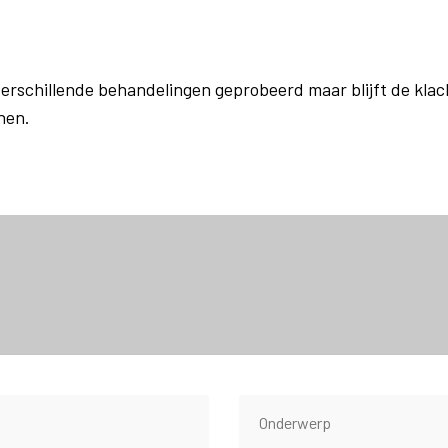
wsen, Meuwzen,
 verschillende behandelingen geprobeerd maar blijft de kla
enen.
Meusen, achterhoek