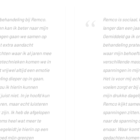
behandeling bij Remco.
Remco is sociaal, 
n kan ik beter naar mijn
langer dan een jaa
ingen gaan we samen op
Gemiddeld ga ik om
t extra aandacht
behandeling prate
chten waar ik al jaren mee
waar mijn behoeft
getechnieken komen we in
verschillende mas
 vrijwel altijd een emotie
spanningen in mijn 
ing dieper op in gaan.
Het is voor mij ec
u ik hierin kunnen
voelen zorgt er bij 
uist niet. In je hoofd kun
mijn drukke dageli
eren, maar echt luisteren
Remco kijkt samen
zijn. Ik heb de afgelopen
spanningen zitten.
oms heel wat meer te
naar de spanning o
egeleidt je hierin op een
ervaar. Waar komt
goed mijn grenzen
gedachten komen 