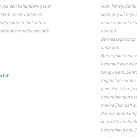
 Na een behandeling voel
voel. Terwijl Remc
ntstaat om te voelen en
spanning uit mijn 
dere kant te belichten.
juiste moment te st
s werkende moeder van drie
ervaren.
.
De massage zorgt 
ontladen.
Met reguliere massa
helemaal weg was o
terug kwam. Door
lijf.
toepast en samen me
gevoel dat de pijn
behandelingen had
makkelijker zelf lo
Remco neemt uitgebr
ik erg fijn omdat i
behandeling heb ik